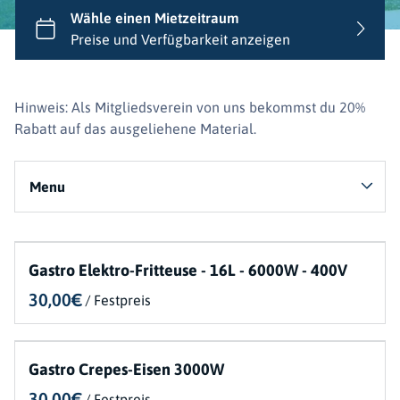
Hinweis: Als Mitgliedsverein von uns bekommst du 20%
Rabatt auf das ausgeliehene Material.
Menu
Kategorien
Gastro Elektro-Fritteuse - 16L - 6000W - 400V
Alle Artikel
/
Bild & Ton
Buttonmaschinen
Essen & Trinken
Gastro Crepes-Eisen 3000W
Faltzelte
/